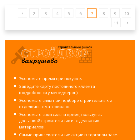
2
3
4
5
6
7
8
9
10
11
Экономьте время при покупке.
Заведите карту постоянного клиента
(подробности у менеджеров).
Экономьте силы при подборе строительных и
отделочных материалов.
Экономьте свои силы и время, пользуясь
доставкой строительных и отделочных
материалов.
Самые привлекательные акции в торговом зале.