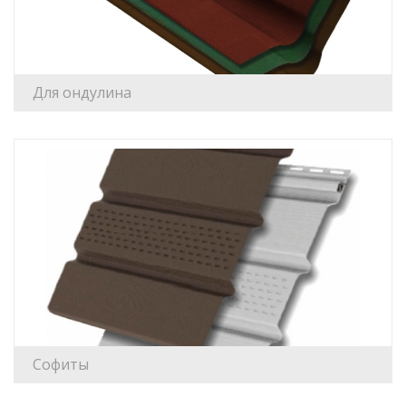
Для ондулина
Софиты