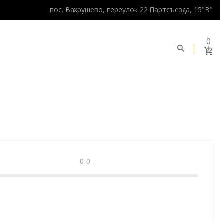
пос. Вахрушево, переулок 22 Партсъезда, 15"В"
0
0-0