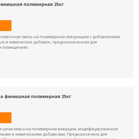
 финишная полимерная 25кг
клевочная смесь на полимерном связующем с добавлением
х и химических добавок, предназначенная для
их помещениях.
вка финишная полимерная 25кг
ая шпаклевка на полимерном вяжущем, модифицированная
ными и химическими добавками. Предназначена для