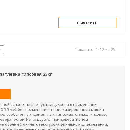
СБРОСИТЬ
Показано: 1-12 из 25.
шпатлевка гипсовая 25кг
овой основе, не дает усадки, удобна в применении.
 0,5-5 мм), без применения специализированных машин.
 железобетонных, цементных, гипсокартонных, гипсовых,
оверхностей. Используется при декоративном
е обоями (тонкие, с текстурой), финишном шпаклевании,
з гипса, минеральных модифицирующих добавок и