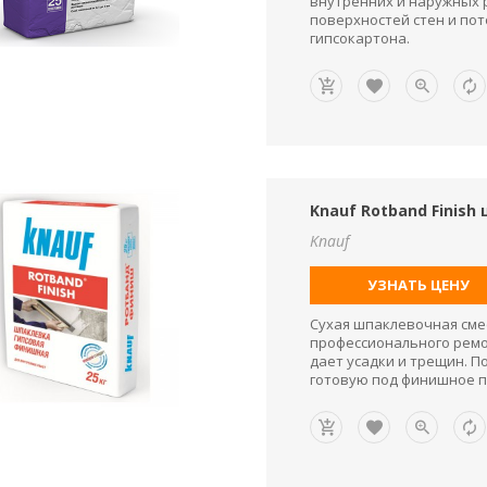
внутренних и наружных 
поверхностей стен и пот
гипсокартона.
Knauf Rotband Finis
Knauf
УЗНАТЬ ЦЕНУ
Сухая шпаклевочная смес
профессионального ремо
дает усадки и трещин. 
готовую под финишное п