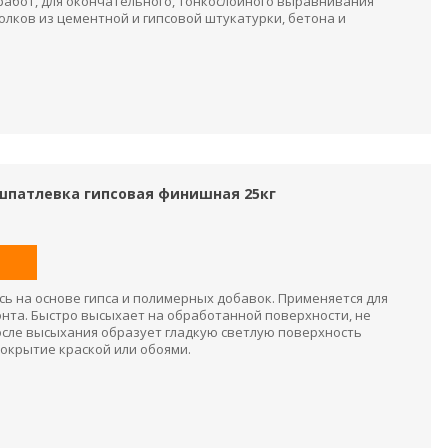
работ, для окончательного, тонкослойного выравнивания
олков из цементной и гипсовой штукатурки, бетона и
h шпатлевка гипсовая финишная 25кг
ь на основе гипса и полимерных добавок. Применяется для
нта. Быстро высыхает на обработанной поверхности, не
После высыхания образует гладкую светлую поверхность
окрытие краской или обоями.