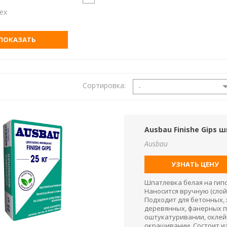
ex
ПОКАЗАТЬ
Сортировка:
-
Ausbau Finishe Gips 
Ausbau
УЗНАТЬ ЦЕНУ
Шпатлевка белая на гипс
Наносится вручную (слой
Подходит для бетонных,
деревянных, фанерных п
оштукатуривании, оклейк
окрашивании. Состоит и