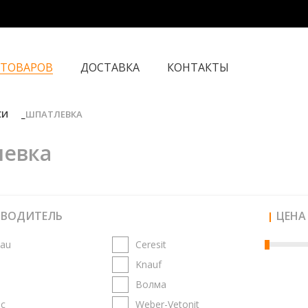
 ТОВАРОВ
ДОСТАВКА
КОНТАКТЫ
СИ
ШПАТЛЕВКА
евка
ЗВОДИТЕЛЬ
ЦЕНА
au
Ceresit
s
Knauf
Волма
с
Weber-Vetonit