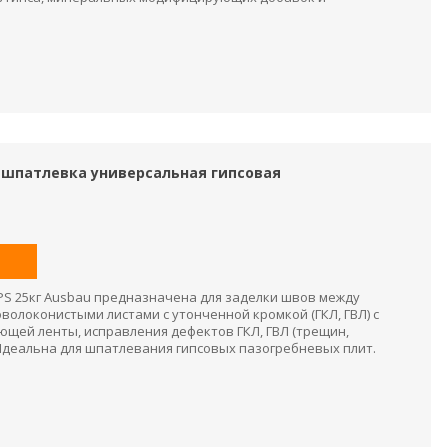
ps шпатлевка универсальная гипсовая
PS 25кг Ausbau предназначена для заделки швов между
волоконистыми листами с утонченной кромкой (ГКЛ, ГВЛ) с
щей ленты, исправления дефектов ГКЛ, ГВЛ (трещин,
. Идеальна для шпатлевания гипсовых пазогребневых плит.