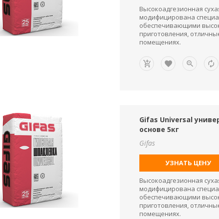
Высокоадгезионная суха
модифицирована специа
обеспечивающими высок
приготовления, отличные
помещениях.
Gifas Universal уни
основе 5кг
Gifas
УЗНАТЬ ЦЕНУ
Высокоадгезионная суха
модифицирована специа
обеспечивающими высок
приготовления, отличные
помещениях.