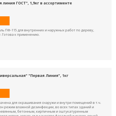
я линия ГОСТ", 1,9кг в ассортименте
ль ПФ-115 для внутренних и наружных работ по дереву,
у. Готова к применению.
иверсальная" "Первая Линия", 1кг
ачена для окрашивания снаружи и внутри помещений в т.ч.
ен режим влажной дезинфекции, во всех типах зданий и
 деревянным, бетонным, кирпичным и оштукатуренным
может использоваться в качестве фасадной и интерьерной