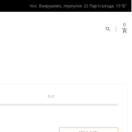
пос. Вахрушево, переулок 22 Партсъезда, 15"В"
0
0-0