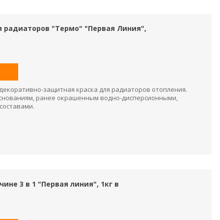
 радиаторов "Термо" "Первая Линия",
декоративно-защитная краска для радиаторов отопления.
снованиям, ранее окрашенным водно-дисперсионными,
составами.
ине 3 в 1 "Первая линия", 1кг в