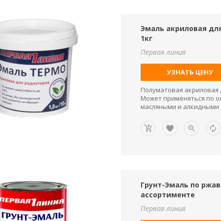
Эмаль акриловая для
1кг
Первая линия
УЗНАТЬ ЦЕНУ
Полуматовая акриловая 
Может применяться по о
масляными и алкидными 
Грунт-Эмаль по ржавч
ассортименте
Первая линия