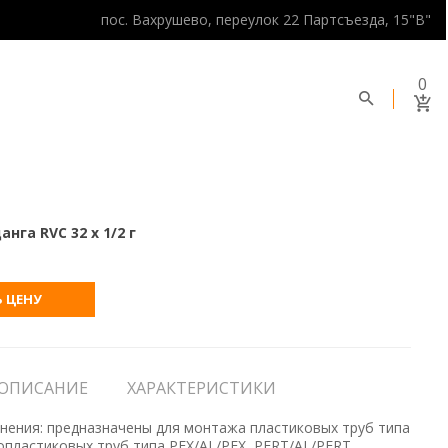
пос. Вахрушево, переулок 22 Партсъезда, 15"В"
0
нга RVC 32 х 1/2 г
 ЦЕНУ
ОПИСАНИЕ
ХАРАКТЕРИСТИКИ
нения: предназначены для монтажа пластиковых труб типа
опластиковых труб типа PEX/AL/PEX, PERT/AL/PERT