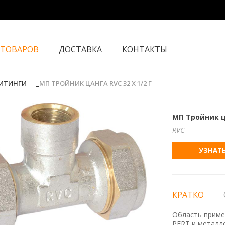
 ТОВАРОВ
ДОСТАВКА
КОНТАКТЫ
ФИТИНГИ
МП ТРОЙНИК ЦАНГА RVC 32 Х 1/2 Г
МП Тройник ца
RVC
УЗНАТЬ
КРАТКО
Область приме
PERT и металл