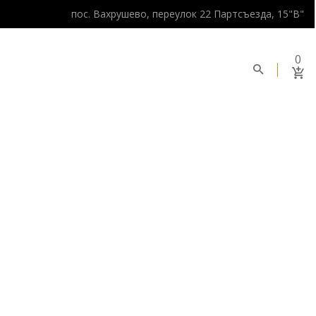
пос. Вахрушево, переулок 22 Партсъезда, 15"В"
0