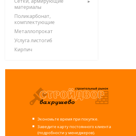
Сетки, армирующие
материалы
Поликарбонат,
комплектующие
Металлопрокат
Услуга листогиб
Кирпич
Экономьте время при покупке.
Заведите карту постоянного клиента
(подробности у менеджеров).