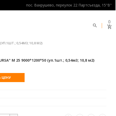
пос. Вахрушево, переулок 22 Партсъезда, 15"В"
0
П.1ШТ.; 0,54М3; 10,8 М2)
RSA" М 25 9000*1200*50 (уп.1шт.; 0,54м3; 10,8 м2)
 ЦЕНУ