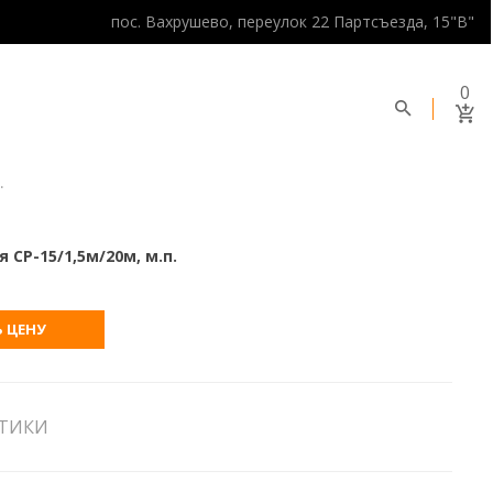
пос. Вахрушево, переулок 22 Партсъезда, 15"В"
0
.
 СР-15/1,5м/20м, м.п.
 ЦЕНУ
СТИКИ