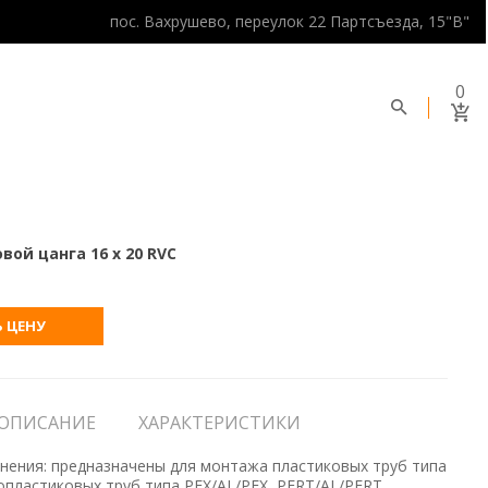
пос. Вахрушево, переулок 22 Партсъезда, 15"В"
0
ой цанга 16 х 20 RVC
 ЦЕНУ
ОПИСАНИЕ
ХАРАКТЕРИСТИКИ
нения: предназначены для монтажа пластиковых труб типа
опластиковых труб типа PEX/AL/PEX, PERT/AL/PERT