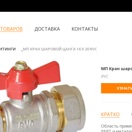
 ТОВАРОВ
ДОСТАВКА
КОНТАКТЫ
ФИТИНГИ
МП КРАН ШАРОВОЙ ЦАНГА 16 Х 20 RVC
МП Кран шаров
RVC
УЗНАТЬ
КРАТКО
Область приме
PERT и металл