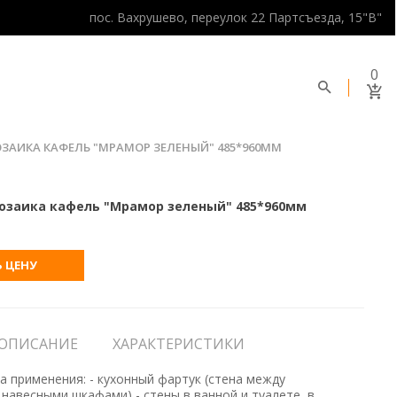
пос. Вахрушево, переулок 22 Партсъезда, 15"В"
0
ОЗАИКА КАФЕЛЬ "МРАМОР ЗЕЛЕНЫЙ" 485*960ММ
озаика кафель "Мрамор зеленый" 485*960мм
 ЦЕНУ
ОПИСАНИЕ
ХАРАКТЕРИСТИКИ
 применения: - кухонный фартук (стена между
навесными шкафами) - стены в ванной и туалете, в