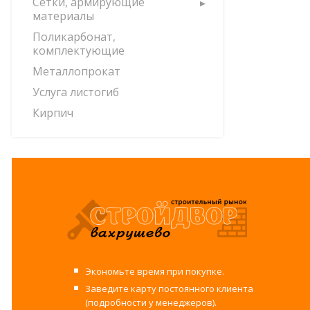
Сетки, армирующие
материалы
Поликарбонат,
комплектующие
Металлопрокат
Услуга листогиб
Кирпич
Экономьте время при покупке.
Заведите карту постоянного клиента
(подробности у менеджеров).