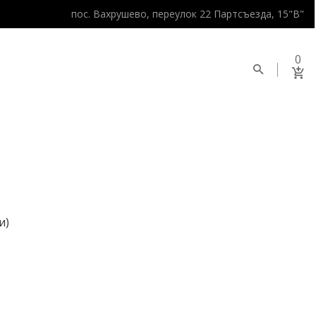
пос. Вахрушево, переулок 22 Партсъезда, 15"В"
0
и)