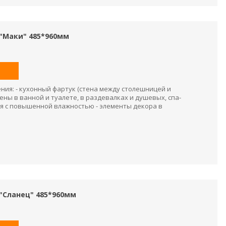
 "Маки" 485*960мм
ия: - кухонный фартук (стена между столешницей и
ены в ванной и туалете, в раздевалках и душевых, спа-
я с повышенной влажностью - элементы декора в
"Сланец" 485*960мм