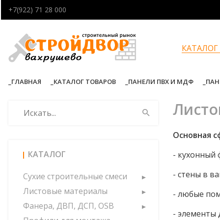
+7(922) 71 28 000
КАТАЛОГ
ГЛАВНАЯ
КАТАЛОГ ТОВАРОВ
ПАНЕЛИ ПВХ И МДФ
ПАН
Листо
Основная с
КАТАЛОГ
- кухонный
- стены в в
Сухие строительные смеси
Листовые материалы
- любые по
Фанера, ДВП, ДСП, OSB
- элементы 