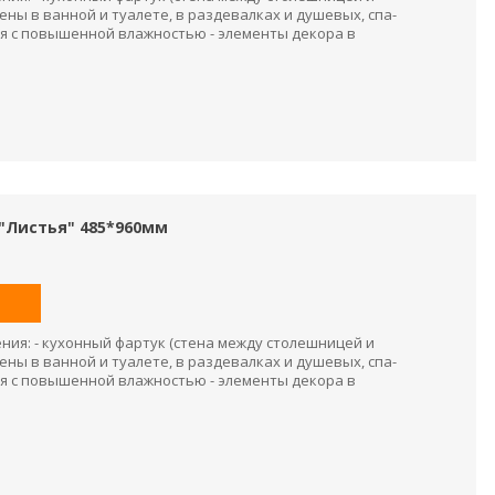
ены в ванной и туалете, в раздевалках и душевых, спа-
я с повышенной влажностью - элементы декора в
"Листья" 485*960мм
ия: - кухонный фартук (стена между столешницей и
ены в ванной и туалете, в раздевалках и душевых, спа-
я с повышенной влажностью - элементы декора в