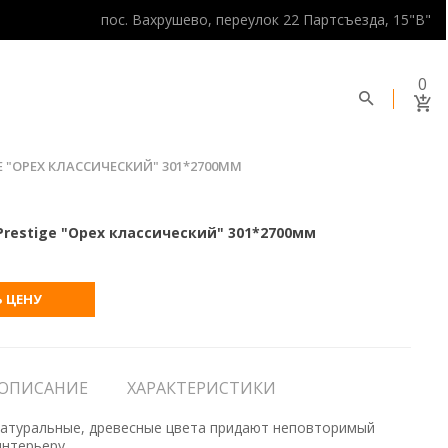
пос. Вахрушево, переулок 22 Партсъезда, 15"В"
0
 "ОРЕХ КЛАССИЧЕСКИЙ" 301*2700ММ
restige "Орех классический" 301*2700мм
 ЦЕНУ
ОПИСАНИЕ
ХАРАКТЕРИСТИКИ
атуральные, древесные цвета придают неповторимый
нтерьеру.