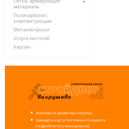
Сетки, армирующие
материалы
Поликарбонат,
комплектующие
Металлопрокат
Услуга листогиб
Кирпич
Экономьте время при покупке.
Заведите карту постоянного клиента
(подробности у менеджеров).