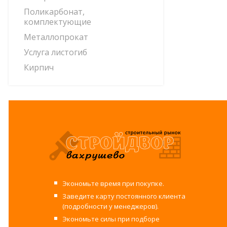
Поликарбонат,
комплектующие
Металлопрокат
Услуга листогиб
Кирпич
Экономьте время при покупке.
Заведите карту постоянного клиента
(подробности у менеджеров).
Экономьте силы при подборе