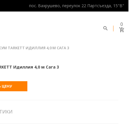
пос. Вахрушево, переулок 22 Партсъезда, 15"В"
0
УМ TARKETT ИДИЛЛИЯ 4,0 М САГА 3
KETT Идиллия 4,0 м Сага 3
 ЦЕНУ
СТИКИ