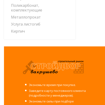
Поликарбонат,
комплектующие
Металлопрокат
Услуга листогиб
Кирпич
Экономьте время при покупке.
Заведите карту постоянного клиента
(подробности у менеджеров).
Экономьте силы при подборе