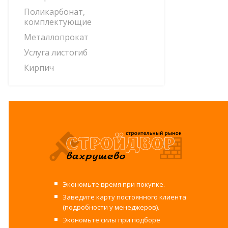
Поликарбонат,
комплектующие
Металлопрокат
Услуга листогиб
Кирпич
Экономьте время при покупке.
Заведите карту постоянного клиента
(подробности у менеджеров).
Экономьте силы при подборе