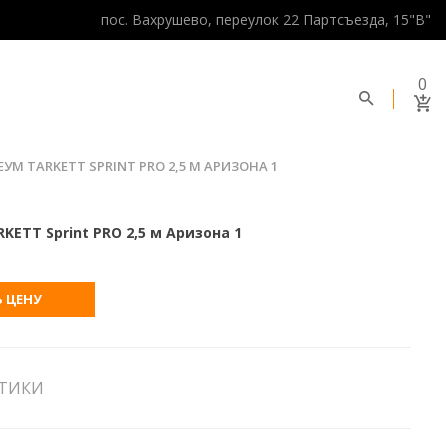
пос. Вахрушево, переулок 22 Партсъезда, 15"В"
0
УМ TARKETT SPRINT PRO 2,5 М АРИЗОНА 1
ETT Sprint PRO 2,5 м Аризона 1
 ЦЕНУ
СТИКИ