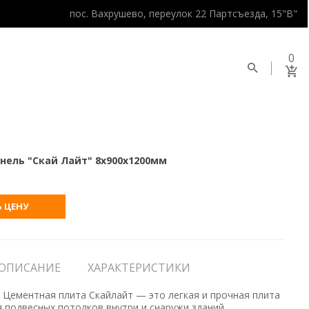
пос. Вахрушево, переулок 22 Партсъезда, 15"В"
0
нель "Скай Лайт" 8х900х1200мм
 ЦЕНУ
ОПИСАНИЕ
ХАРАКТЕРИСТИКИ
ементная плита Скайлайт — это легкая и прочная плита
 подвесных потолков внутри и снаружи зданий.