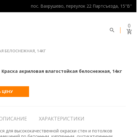
пос. Вахрушево, переулок 22 Партсъезда, 15"В"
0
Я БЕЛОСНЕЖНАЯ, 14КГ
 Краска акриловая влагостойкая белоснежная, 14кг
 ЦЕНУ
ОПИСАНИЕ
ХАРАКТЕРИСТИКИ
ся для высококачественной окраски стен и потолков
помещений по бетонным, кирпичным, оштукатуренным,