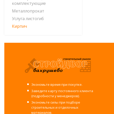
комплектующие
Металлопрокат
Услуга листогиб
Кирпич
Экономьте время при покупке.
Заведите карту постоянного клиента
(подробности у менеджеров).
Экономьте силы при подборе
строительных и отделочных
материалов.