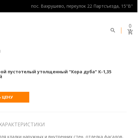
пос. Вахрушево, переулок 22 Партсъезда, 15"В"
0
Й
ой пустотелый утолщенный "Кора дуба" К-1,35
й
 ЦЕНУ
ХАРАКТЕРИСТИКИ
ля кладки наружных и внутренних стен, отделка фасадов,