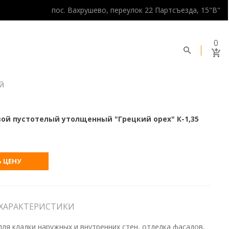
пос. Вахрушево, переулок 22 Партсъезда, 15"В"
0
Й
ой пустотелый утолщенный "Грецкий орех" К-1,35
 ЦЕНУ
ХАРАКТЕРИСТИКИ
ля кладки наружных и внутренних стен, отделка фасадов,