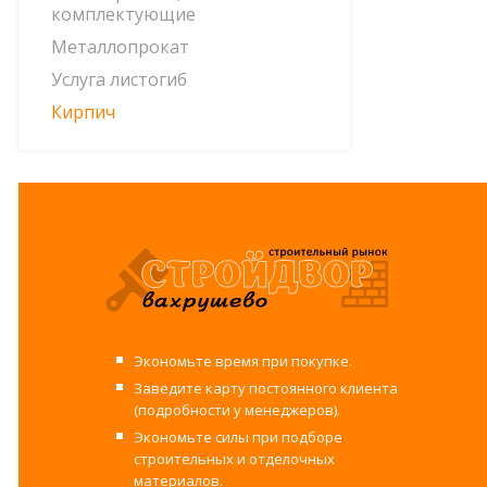
комплектующие
Металлопрокат
Услуга листогиб
Кирпич
Экономьте время при покупке.
Заведите карту постоянного клиента
(подробности у менеджеров).
Экономьте силы при подборе
строительных и отделочных
материалов.