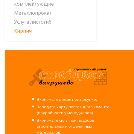
комплектующие
Металлопрокат
Услуга листогиб
Кирпич
Экономьте время при покупке.
Заведите карту постоянного клиента
(подробности у менеджеров).
Экономьте силы при подборе
строительных и отделочных
материалов.