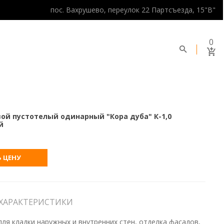
пос. Вахрушево, переулок 22 Партсъезда, 15"В"
0
ой пустотелый одинарный "Кора дуба" К-1,0
й
 ЦЕНУ
ХАРАКТЕРИСТИКИ
ля кладки наружных и внутренних стен, отделка фасадов,