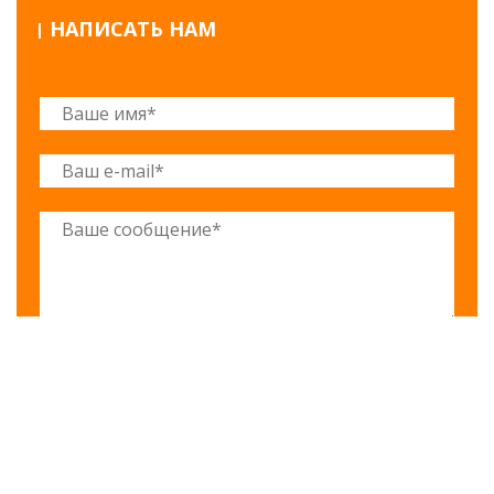
НАПИСАТЬ НАМ
ОТПРАВИТЬ
Нажимая на эту кнопку, вы даете согласие на обработку
данных и соглашаетесь с
политикой конфиденциальности
©2017-2025 Строительный двор Вахрушево