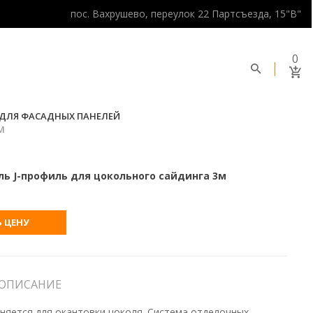
пос. Вахрушево, переулок 22 Партсъезда, 15"В"
0
ДЛЯ ФАСАДНЫХ ПАНЕЛЕЙ
М
ь J-профиль для цокольного сайдинга 3м
 ЦЕНУ
ОПИСАНИЕ
няется для окантовки цоколя. Система отделочных