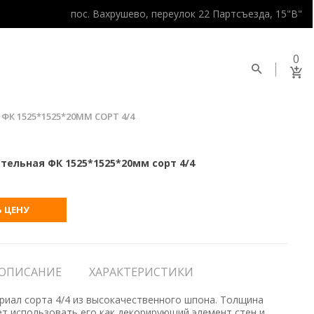
пос. Вахрушево, переулок 22 Партсъезда, 15"В"
0
К 1525*1525*20ММ СОРТ 4/4
тельная ФК 1525*1525*20мм сорт 4/4
 ЦЕНУ
ОПИСАНИЕ
ХАРАКТЕРИСТИКИ
риал сорта 4/4 из высокачественного шпона. Толщина
ет использовать его как декорирующий элемент стен и